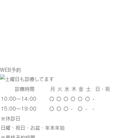
WEB
予約
診療時間
月
火
水
木
金
土
日・祝
10:00～14:00
〇
〇
〇
〇
〇
〇
-
15:00～19:00
〇
〇
〇
-
〇
-
-
※休診日
日曜・祝日・お盆・年末年始
※最終予約時間