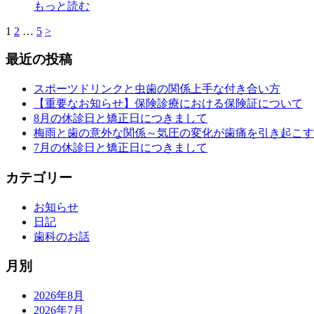
もっと読む
1
2
…
5
>
最近の投稿
スポーツドリンクと虫歯の関係上手な付き合い方
【重要なお知らせ】保険診療における保険証について
8月の休診日と矯正日につきまして
梅雨と歯の意外な関係～気圧の変化が歯痛を引き起こす
7月の休診日と矯正日につきまして
カテゴリー
お知らせ
日記
歯科のお話
月別
2026年8月
2026年7月