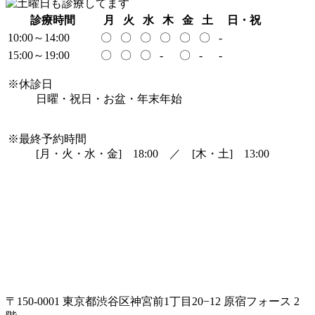
診療時間
月
火
水
木
金
土
日・祝
10:00～14:00
〇
〇
〇
〇
〇
〇
-
15:00～19:00
〇
〇
〇
-
〇
-
-
※休診日
日曜・祝日・お盆・年末年始
※最終予約時間
[月・火・水・金] 18:00 ／ [木・土] 13:00
〒150-0001 東京都渋谷区神宮前1丁目20−12 原宿フォース 2